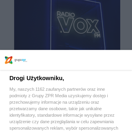
Radio VOX FM z najwyższą słuchalnością od 7 lat
Udział w
czasie słuchania Radia VOX FM osiągnął prawie 4% i jest to
najwyższy wynik stacji od siedmiu lat. Rozgłośni słucha
Drogi Użytkowniku,
więcej osób i spędzają z nią znacznie więcej czasu niż przed
rokiem.
09/07/2026
My, naszych 1162 zaufanych partnerów oraz inne
podmioty z Grupy ZPR Media uzyskujemy dostęp i
przechowujemy informacje na urządzeniu oraz
przetwarzamy dane osobowe, takie jak unikalne
identyfikatory, standardowe informacje wysyłane przez
urządzenie czy dane przeglądania w celu zapewniania
spersonalizowanych reklam, wybór spersonalizowanych