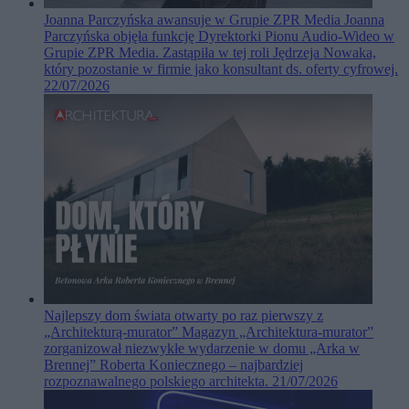
Joanna Parczyńska awansuje w Grupie ZPR Media
Joanna
Parczyńska objęła funkcję Dyrektorki Pionu Audio-Wideo w
Grupie ZPR Media. Zastąpiła w tej roli Jędrzeja Nowaka,
który pozostanie w firmie jako konsultant ds. oferty cyfrowej.
22/07/2026
Najlepszy dom świata otwarty po raz pierwszy z
„Architekturą-murator”
Magazyn „Architektura-murator”
zorganizował niezwykłe wydarzenie w domu „Arka w
Brennej” Roberta Koniecznego – najbardziej
rozpoznawalnego polskiego architekta.
21/07/2026